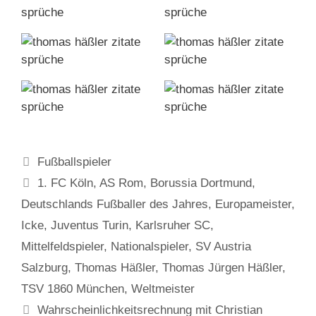
Kategorien
Fußballspieler
Schlagwörter
1. FC Köln
,
AS Rom
,
Borussia Dortmund
,
Deutschlands Fußballer des Jahres
,
Europameister
,
Icke
,
Juventus Turin
,
Karlsruher SC
,
Mittelfeldspieler
,
Nationalspieler
,
SV Austria
Salzburg
,
Thomas Häßler
,
Thomas Jürgen Häßler
,
TSV 1860 München
,
Weltmeister
Wahrscheinlichkeitsrechnung mit Christian